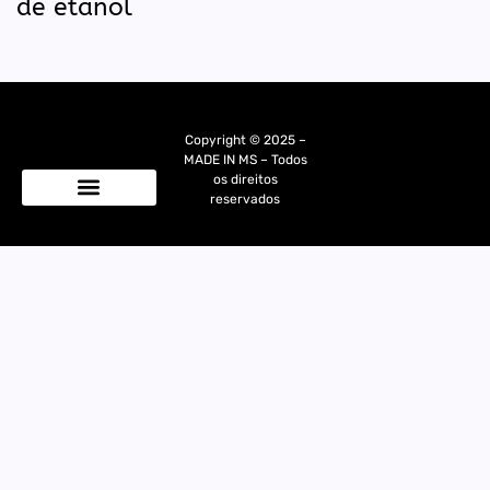
de etanol
Copyright © 2025 –
MADE IN MS – Todos
os direitos
reservados
Quem Somos