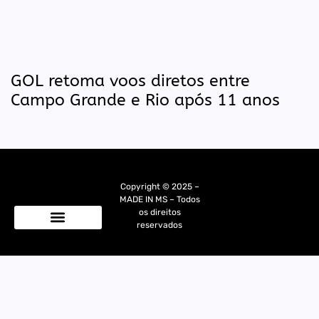
GOL retoma voos diretos entre
Campo Grande e Rio após 11 anos
Copyright © 2025 –
MADE IN MS – Todos
os direitos
reservados
Quem Somos