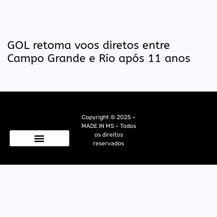
GOL retoma voos diretos entre
Campo Grande e Rio após 11 anos
Copyright © 2025 –
MADE IN MS – Todos
os direitos
reservados
Quem Somos