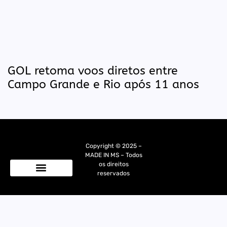
GOL retoma voos diretos entre
Campo Grande e Rio após 11 anos
Copyright © 2025 –
MADE IN MS – Todos
os direitos
reservados
Quem Somos