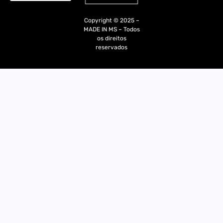
Quem Somos
Copyright © 2025 –
MADE IN MS – Todos
os direitos
reservados