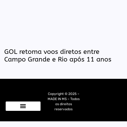
GOL retoma voos diretos entre
Campo Grande e Rio após 11 anos
Copyright © 2025 –
MADE IN MS – Todos
os direitos
reservados
Quem Somos