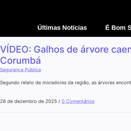
Últimas Notícias
É Bom S
VÍDEO: Galhos de árvore caem
Corumbá
Segurança Pública
Segundo relato de moradores da região, as árvores encont
28 de dezembro de 2025
/
0 Comentários