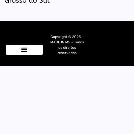
Grosso do Sul
Copyright © 2025 –
MADE IN MS – Todos
os direitos
reservados
Quem Somos