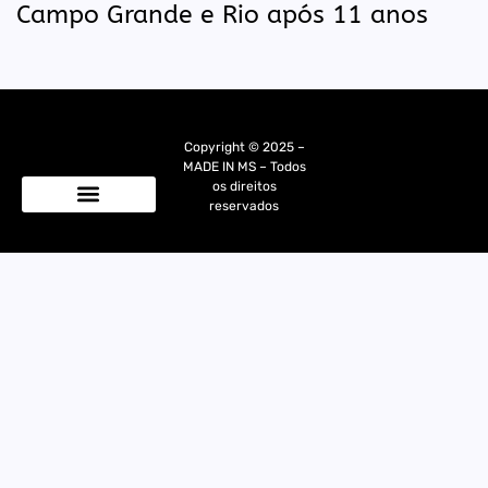
Campo Grande e Rio após 11 anos
Copyright © 2025 –
MADE IN MS – Todos
os direitos
reservados
Quem Somos