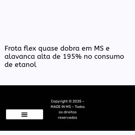
Frota flex quase dobra em MS e
alavanca alta de 195% no consumo
de etanol
Copyright © 2025 –
MADE IN MS – Todos
os direitos
reservados
Quem Somos