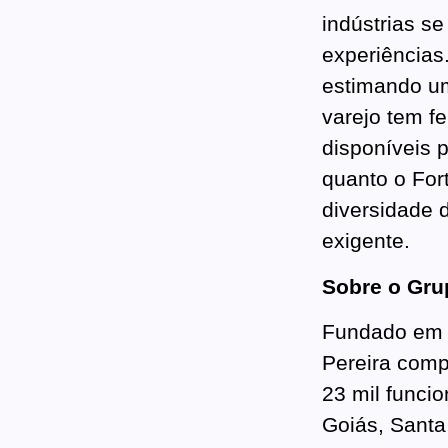
indústrias s
experiências
estimando um
varejo tem f
disponíveis 
quanto o For
diversidade 
exigente.
Sobre o Gru
Fundado em 1
Pereira comp
23 mil funci
Goiás, Santa