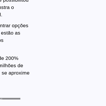
stra o
l.
ntrar opções
 estão as
os
 de 200%
milhões de
e se aproxime
o)