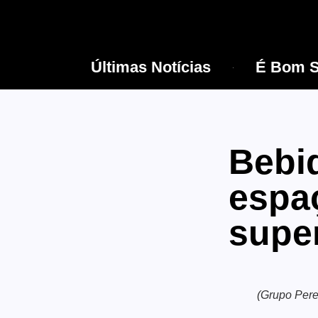
Últimas Notícias
É Bom S
Bebi
espaç
supe
(Grupo Pere