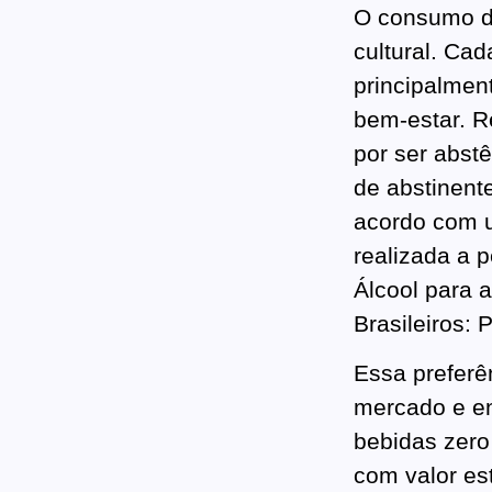
O consumo de
cultural. Cad
principalmen
bem-estar. R
por ser abst
de abstinent
acordo com u
realizada a 
Álcool para 
Brasileiros:
Essa preferê
mercado e en
bebidas zero
com valor es