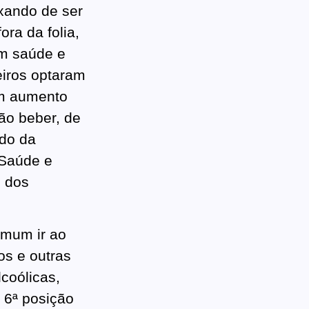
xando de ser
ora da folia,
am saúde e
eiros optaram
um aumento
ão beber, de
ido da
 Saúde e
e dos
omum ir ao
os e outras
coólicas,
 6ª posição