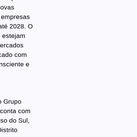
novas
s empresas
até 2028. O
s estejam
mercados
rcado com
nsciente e
o Grupo
 conta com
so do Sul,
strito