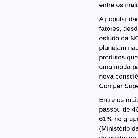
entre os mai
A popularida
fatores, des
estudo da NC
planejam não
produtos que
uma moda pa
nova consciê
Comper Supe
Entre os mai
passou de 4
61% no grupo
(Ministério 
de produção 