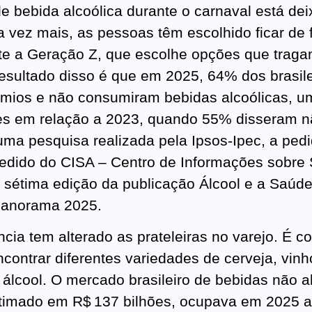
 bebida alcoólica durante o carnaval está dei
a vez mais, as pessoas têm escolhido ficar de f
te a Geração Z, que escolhe opções que trag
esultado disso é que em 2025, 64% dos brasil
êmios e não consumiram bebidas alcoólicas, 
es em relação a 2023, quando 55% disseram n
ma pesquisa realizada pela Ipsos-Ipec, a ped
pedido do CISA – Centro de Informações sobre
a sétima edição da publicação Álcool e a Saúd
 Panorama 2025.
ncia tem alterado as prateleiras no varejo. É c
contrar diferentes variedades de cerveja, vinh
 álcool. O mercado brasileiro de bebidas não al
timado em R$ 137 bilhões, ocupava em 2025 a