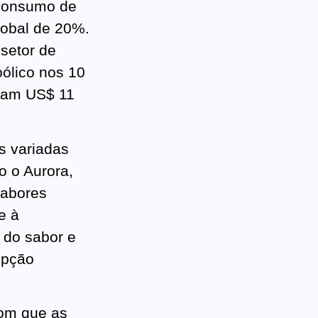
consumo de
lobal de 20%.
setor de
ólico nos 10
aram US$ 11
s variadas
 o Aurora,
sabores
e à
 do sabor e
opção
com que as