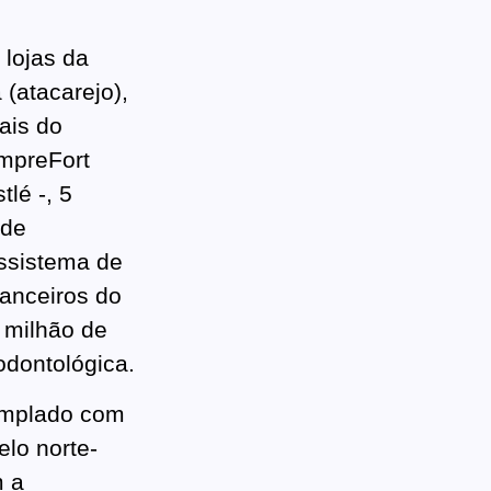
 lojas da
(atacarejo),
ais do
empreFort
tlé -, 5
 de
ossistema de
nanceiros do
6 milhão de
odontológica.
templado com
elo norte-
m a