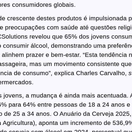
ores consumidores globais.
de crescente destes produtos é impulsionada p
de preocupações com saúde até questões relig
Solutions revelou que 65% dos jovens consu
 consumir álcool, demonstrando uma preferên
 alinhem prazer e bem-estar. “Esta tendência 
ssageira, mas um movimento consistente que 
ncia de consumo”, explica Charles Carvalho,
s
rmercados.
s jovens, a mudança é ainda mais acentuada. 
6% para 64% entre pessoas de 18 a 24 anos e
 de 25 a 34 anos. O Anuário da Cerveja 2025
da Agricultura), aponta um incremento de 536,
de cerveja sem álcool em 2024, percentual que