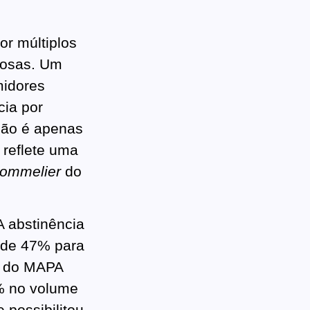
or múltiplos
iosas. Um
midores
cia por
não é apenas
reflete uma
ommelier
do
A abstinência
 de 47% para
, do MAPA
9% no volume
 possibilitou