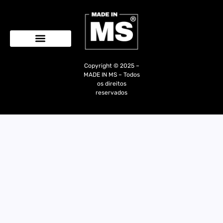
Quem Somos
Copyright © 2025 –
MADE IN MS – Todos
os direitos
reservados