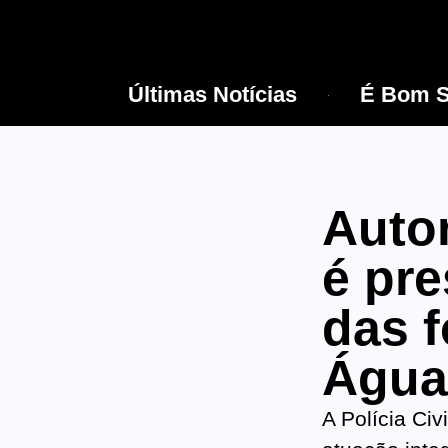
Últimas Notícias
É Bom S
Autor
é pr
das 
Água
A Polícia Ci