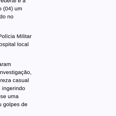
Federal e a
o (04) um
ido no
lícia Militar
spital local
iaram
investigação,
reza casual
 ingerindo
u-se uma
u golpes de