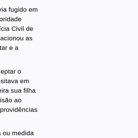
via fugido em
toridade
cia Civil de
 acionou as
tar e a
ceptar o
ansitava em
ra sua filha
risão ao
 providências
ia ou medida