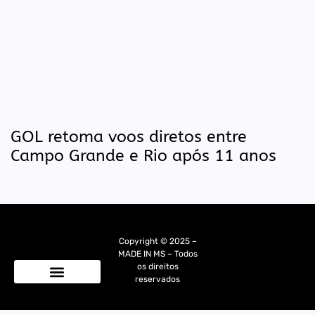
GOL retoma voos diretos entre
Campo Grande e Rio após 11 anos
Copyright © 2025 –
MADE IN MS – Todos
os direitos
reservados
Quem Somos