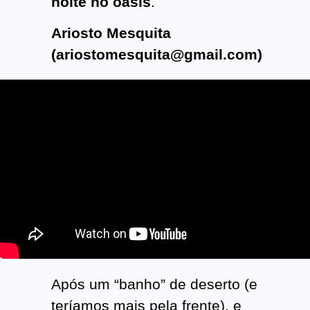
noite no oásis
.
Ariosto Mesquita
(ariostomesquita@gmail.com)
Após um “banho” de deserto (e
teríamos mais pela frente), e