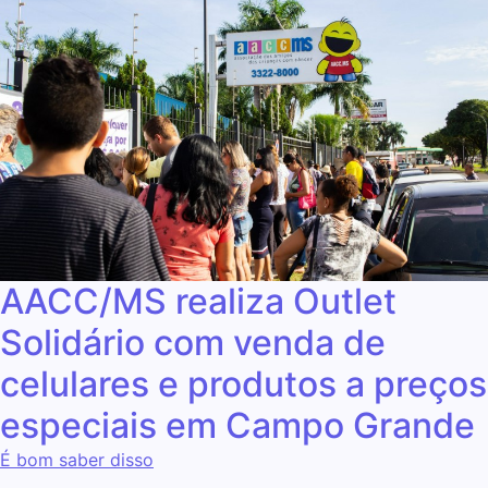
AACC/MS realiza Outlet
Solidário com venda de
celulares e produtos a preços
especiais em Campo Grande
É bom saber disso