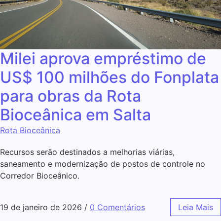
Milei aprova empréstimo de
US$ 100 milhões do Fonplata
para obras da Rota
Bioceânica em Salta
Rota Bioceânica​
Recursos serão destinados a melhorias viárias,
saneamento e modernização de postos de controle no
Corredor Bioceânico.
19 de janeiro de 2026
/
0 Comentários
Leia Mais