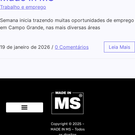
Trabalho e emprego
Semana inicia trazendo muitas oportunidades de emprego
em Campo Grande, nas mais diversas áreas
19 de janeiro de 2026
/
0 Comentários
Leia Mais
Quem Somos
Copyright © 2025 –
MADE IN MS – Todos
os direitos