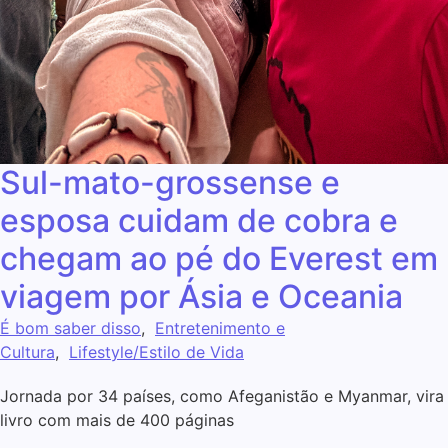
Sul-mato-grossense e
esposa cuidam de cobra e
chegam ao pé do Everest em
viagem por Ásia e Oceania
É bom saber disso
,
Entretenimento e
Cultura
,
Lifestyle/Estilo de Vida
Jornada por 34 países, como Afeganistão e Myanmar, vira
livro com mais de 400 páginas