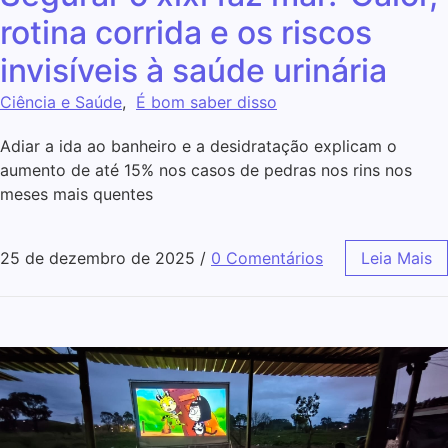
rotina corrida e os riscos
invisíveis à saúde urinária
Ciência e Saúde
,
É bom saber disso
Adiar a ida ao banheiro e a desidratação explicam o
aumento de até 15% nos casos de pedras nos rins nos
meses mais quentes
25 de dezembro de 2025
/
0 Comentários
Leia Mais