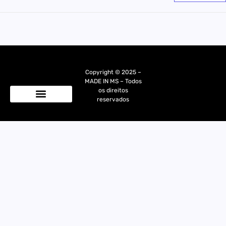
Copyright © 2025 –
MADE IN MS – Todos
os direitos
reservados
Quem Somos