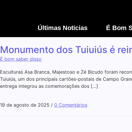
Últimas Notícias
É Bom S
Monumento dos Tuiuiús é re
É bom saber disso
Esculturas Asa Branca, Majestoso e Zé Bicudo foram recons
Tuiuiús, um dos principais cartões-postais de Campo Grande
entrega integrou as comemorações dos […]
19 de agosto de 2025
/
0 Comentários