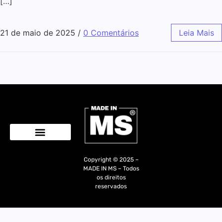
[…]
21 de maio de 2025
/
0 Comentários
Leia Mais
Quem Somos
Copyright © 2025 –
MADE IN MS – Todos
os direitos
reservados